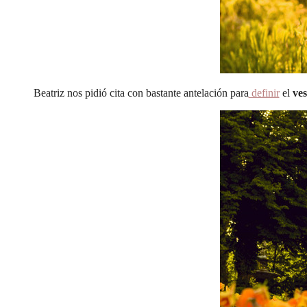
Beatriz nos pidió cita con bastante antelación para
definir
el
ves